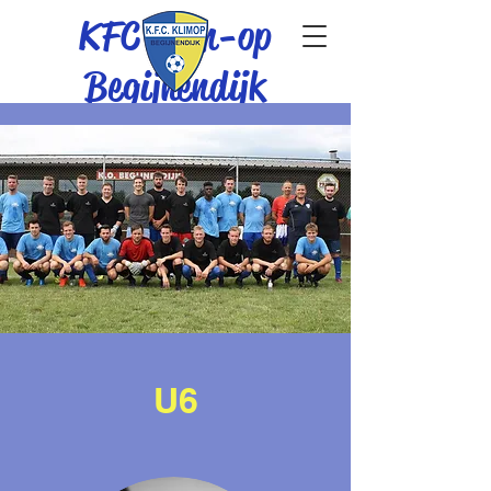
KFC Klim-op
Begijnendijk
U6